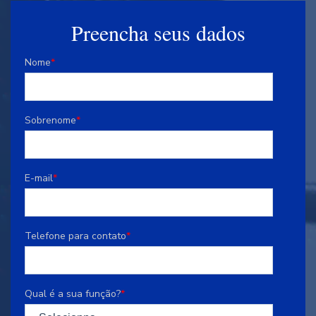
Preencha seus dados
Nome
*
Sobrenome
*
E-mail
*
Telefone para contato
*
Qual é a sua função?
*